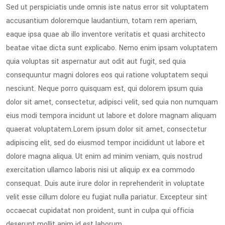
Sed ut perspiciatis unde omnis iste natus error sit voluptatem
accusantium doloremque laudantium, totam rem aperiam,
eaque ipsa quae ab illo inventore veritatis et quasi architecto
beatae vitae dicta sunt explicabo. Nemo enim ipsam voluptatem
quia voluptas sit aspernatur aut odit aut fugit, sed quia
consequuntur magni dolores eos qui ratione voluptatem sequi
nesciunt. Neque porro quisquam est, qui dolorem ipsum quia
dolor sit amet, consectetur, adipisci velit, sed quia non numquam
eius modi tempora incidunt ut labore et dolore magnam aliquam
quaerat voluptatem.Lorem ipsum dolor sit amet, consectetur
adipiscing elit, sed do eiusmod tempor incididunt ut labore et
dolore magna aliqua. Ut enim ad minim veniam, quis nostrud
exercitation ullamco laboris nisi ut aliquip ex ea commodo
consequat. Duis aute irure dolor in reprehenderit in voluptate
velit esse cillum dolore eu fugiat nulla pariatur. Excepteur sint
occaecat cupidatat non proident, sunt in culpa qui officia
deserunt mollit anim id est laborum