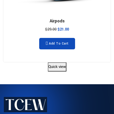
Airpods
$
29.00
$
21.00
Add To Cart
Quick view